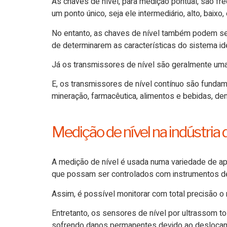
As chaves de nível, para medição pontual, são f
um ponto único, seja ele intermediário, alto, baixo
No entanto, as chaves de nível também podem ser
de determinarem as características do sistema ide
Já os transmissores de nível são geralmente uma
E, os transmissores de nível contínuo são fundamen
mineração, farmacêutica, alimentos e bebidas, de
Medição de nível na indústria d
A medição de nível é usada numa variedade de apl
que possam ser controlados com instrumentos de
Assim, é possível monitorar com total precisão o 
Entretanto,
os sensores de nível por ultrassom t
sofrendo danos permanentes devido ao deslocame