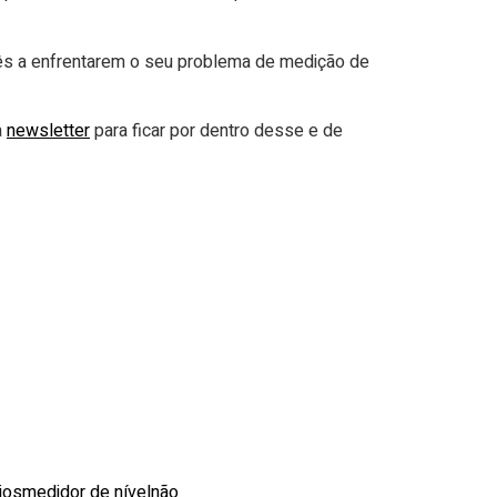
ês a enfrentarem o seu problema de medição de
a
newsletter
para ficar por dentro desse e de
ios
medidor de nível
não