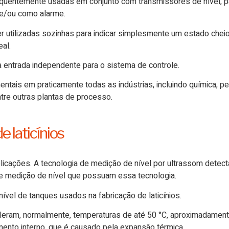
requentemente usadas em conjunto com transmissores de nível, p
, e/ou como alarme.
 utilizadas sozinhas para indicar simplesmente um estado cheio
al.
 entrada independente para o sistema de controle.
tais em praticamente todas as indústrias, incluindo química, petr
ntre outras plantas de processo.
e laticínios
icações. A tecnologia de medição de nível por ultrassom detecta
 medição de nível que possuam essa tecnologia.
nível de tanques usados na fabricação de laticínios.
oleram, normalmente, temperaturas de até
50 °C, aproximadament
nto interno, que é causado pela expansão térmica.