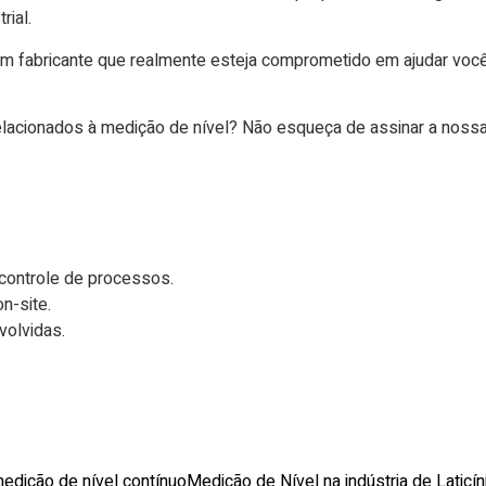
rial.
 um
fabricante
que realmente esteja comprometido em ajudar voc
elacionados à medição de nível? Não esqueça de assinar a noss
controle de processos.
n-site.
olvidas.
edição de nível contínuo
Medição de Nível na indústria de Laticín