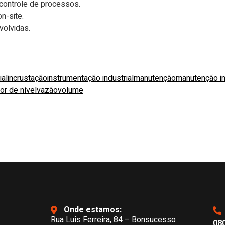
controle de processos.
n-site.
olvidas.
ial
incrustação
instrumentação industrial
manutenção
manutenção in
or de nível
vazão
volume
Onde estamos:
Rua Luis Ferreira, 84 – Bonsucesso
080