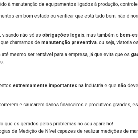
vido à manutenção de equipamentos ligados à produção, control
mentos em bom estado ou verificar que está tudo bem, não é n
, visando não só as
obrigações legais
, mas também o
bem-es
 o que chamamos de
manutenção
preventiva
, ou seja, vistoria
até mesmo ser rentável para a empresa, já que evita que os
ga
s.
mentos
extremamente importantes
na Indústria e que
não
deve
rrerem e causarem danos financeiros e produtivos grandes, e
 que os gerados pelos problemas no seu aparelho!
gias de Medição de Nível capazes de realizar medições de ma