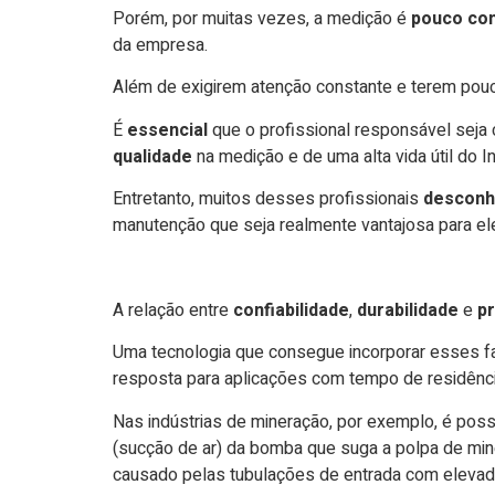
Porém, por muitas vezes, a medição é
pouco con
da empresa.
Além de exigirem atenção constante e terem pouca 
É
essencial
que o profissional responsável seja
qualidade
na medição e de uma alta vida útil do I
Entretanto, muitos desses profissionais
descon
manutenção que seja realmente vantajosa para el
A relação entre
confiabilidade
,
durabilidade
e
p
Uma tecnologia que consegue incorporar esses f
resposta para aplicações com tempo de residênci
Nas indústrias de mineração, por exemplo, é possí
(sucção de ar) da bomba que suga a polpa de miné
causado pelas tubulações de entrada com eleva