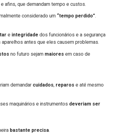
e e afins, que demandam tempo e custos.
ormalmente considerado um
“tempo perdido”
.
tar
e
integridade
dos funcionários e a segurança
 os aparelhos antes que eles causem problemas.
stos
no futuro sejam
maiores
em caso de
riam demandar
cuidados
,
reparos
e até mesmo
sses maquinários e instrumentos
deveriam ser
neira
bastante precisa
.