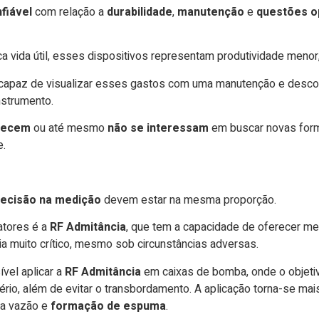
fiável
com relação a
durabilidade
,
manutenção
e
questões o
vida útil, esses dispositivos representam produtividade menor, 
 capaz de visualizar esses gastos com uma manutenção e descobr
nstrumento.
hecem
ou até mesmo
não se interessam
em buscar novas forma
e.
recisão na medição
devem estar na mesma proporção.
atores é a
RF Admitância
, que tem a capacidade de oferecer m
a muito crítico, mesmo sob circunstâncias adversas.
vel aplicar a
RF Admitância
em caixas de bomba, onde o objetiv
rio, além de evitar o transbordamento. A aplicação torna-se mai
da vazão e
formação de espuma
.