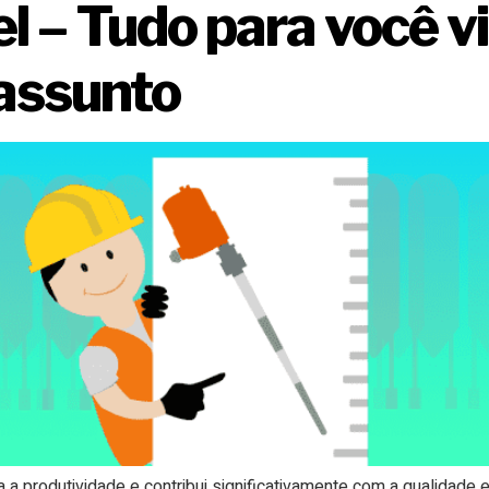
l – Tudo para você v
 assunto
a produtividade e contribui significativamente com a qualidade e