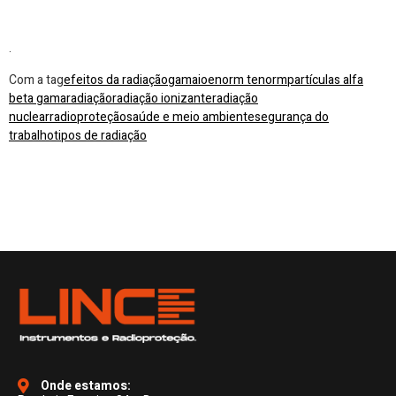
.
Com a tag
efeitos da radiação
gama
ioe
norm tenorm
partículas alfa
beta gama
radiação
radiação ionizante
radiação
nuclear
radioproteção
saúde e meio ambiente
segurança do
trabalho
tipos de radiação
Onde estamos: