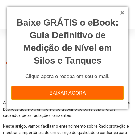
Baixe GRÁTIS o eBook:
Guia Definitivo de
Medição de Nível em
Radioproteção –
Silos e Tanques
Tudo que você
precisa saber!
Clique agora e receba em seu e-mail.
BAIXAR AGORA
A Radioproteção é um conjunto de ações que visa proteger, tanto as
pessoas quanto o
ambiente de trabalho
de possíveis efeitos
causados pelas radiações ionizantes.
Neste artigo, vamos facilitar o entendimento sobre Radioproteção e
mostrar a importância de um serviço de qualidade e confiança para