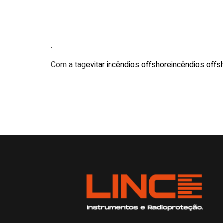
.
Com a tag
evitar incêndios offshore
incêndios offs