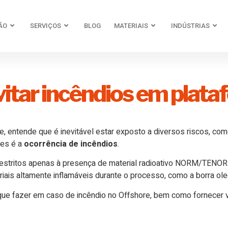
ÃO
SERVIÇOS
BLOG
MATERIAIS
INDÚSTRIAS
vitar incêndios em plat
, entende que é inevitável estar exposto a diversos riscos, co
res é a
ocorrência de incêndios
.
stritos apenas à presença de material radioativo NORM/TENORM.
is altamente inflamáveis durante o processo, como a borra oleo
que fazer em caso de incêndio no Offshore, bem como fornecer v