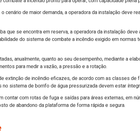
 combate a incêndio pronto para operar, com capacidade plena 
 o cenário de maior demanda, a operadora da instalação deve re
a que se encontra em reserva, a operadora da instalação deve
iabilidade do sistema de combate a incêndio exigido em normas té
das, anualmente, quanto ao seu desempenho, mediante a elabora
umentos para medir a vazão, a pressão e a rotação.
e extinção de incêndio eficazes, de acordo com as classes de fo
 no sistema de borrifo de água pressurizada devem estar íntegr
em contar com rotas de fuga e saídas para áreas externas, em n
posto de abandono da plataforma de forma rápida e segura.
e