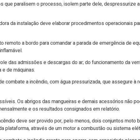
s que paralisem o processo, isolem parte dele, despressurize a
radora da instalação deve elaborar procedimentos operacionais p
nto remoto a bordo para comandar a parada de emergência de e
inflamável.
ole das admissões e descargas do ar; do funcionamento da vent
a e de máquinas.
e combate a incêndio, com água pressurizada, que assegure à r
essíveis. Os abrigos das mangueiras e demais acessórios não po
ensalmente e os resultados consignados em relatório.
incêndio deve ser provido por, pelo menos, dois conjuntos mot
 da plataforma, através de um motor a combustão ou sistema elé