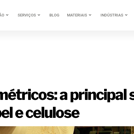
ÃO
SERVIÇOS
BLOG
MATERIAIS
INDÚSTRIAS
emas radiomé
solucionados
étricos: a principal 
el e celulose