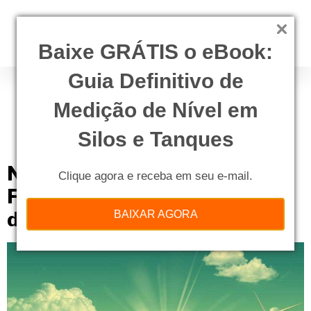
Baixe GRÁTIS o eBook:
Guia Definitivo de
Tag:
Proteção Física de
Unidades Operacionais
Medição de Nível em
da Área Nuclear
Silos e Tanques
Norma 2.01 da CNEN – Proteção
Clique agora e receba em seu e-mail.
Física de Unidades Operacionais
da Área Nuclear
BAIXAR AGORA