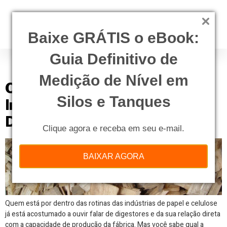
Baixe GRÁTIS o eBook:
Guia Definitivo de
Tag:
papel e celulose
Medição de Nível em
Qual a Importância Da
Silos e Tanques
Impregnação De Cavaco Antes
De Chegar Ao Digestor?
Clique agora e receba em seu e-mail.
BAIXAR AGORA
Quem está por dentro das rotinas das indústrias de papel e celulose
já está acostumado a ouvir falar de digestores e da sua relação direta
com a capacidade de produção da fábrica. Mas você sabe qual a