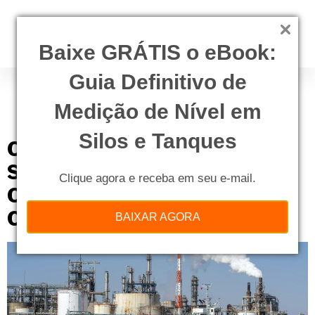
Baixe GRÁTIS o eBook:
Guia Definitivo de
Tag:
limpeza de
tanques
Medição de Nível em
Silos e Tanques
O Que Uma Contratante de
Serviço de Limpeza de Tanques
Clique agora e receba em seu e-mail.
Offshore Deve Exigir de Suas
Contratadas?
BAIXAR AGORA