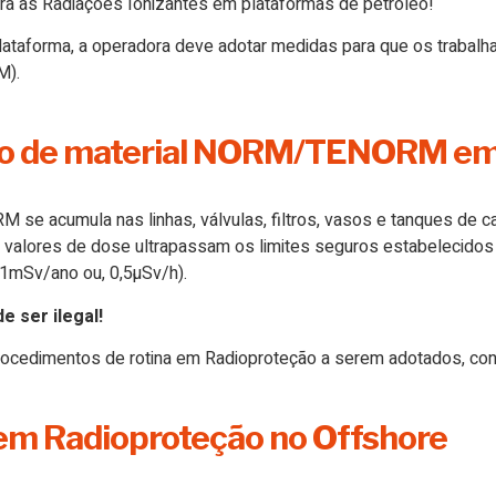
ara as Radiações Ionizantes em plataformas de petróleo!
 plataforma, a operadora deve adotar medidas para que os trabal
M).
ulo de material NORM/TENORM em
e acumula nas linhas, válvulas, filtros, vasos e tanques de ca
os valores de dose ultrapassam os limites seguros estabelecido
 (1mSv/ano ou, 0,5µSv/h).
e ser ilegal!
procedimentos de rotina em Radioproteção a serem adotados, conf
 em Radioproteção no Offshore