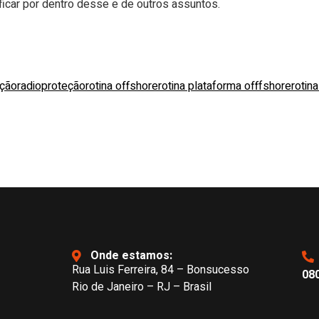
ficar por dentro desse e de outros assuntos.
eção
radioproteção
rotina offshore
rotina plataforma offfshore
rotin
Onde estamos:
Rua Luis Ferreira, 84 – Bonsucesso
080
Rio de Janeiro – RJ – Brasil