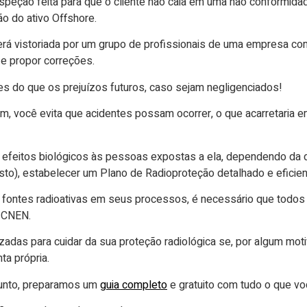
ção feita para que o cliente não caia em uma não conformidade
ão do ativo Offshore.
rá vistoriada por um grupo de profissionais de uma empresa comp
s e propor correções.
es do que os prejuízos futuros, caso sejam negligenciados!
im, você evita que acidentes possam ocorrer, o que acarretaria 
s efeitos biológicos às pessoas expostas a ela, dependendo da 
to), estabelecer um Plano de Radioproteção detalhado e eficien
a fontes radioativas em seus processos, é necessário que todos
 CNEN.
das para cuidar da sua proteção radiológica se, por algum moti
a própria.
sunto, preparamos um
guia completo
e gratuito com tudo o que vo