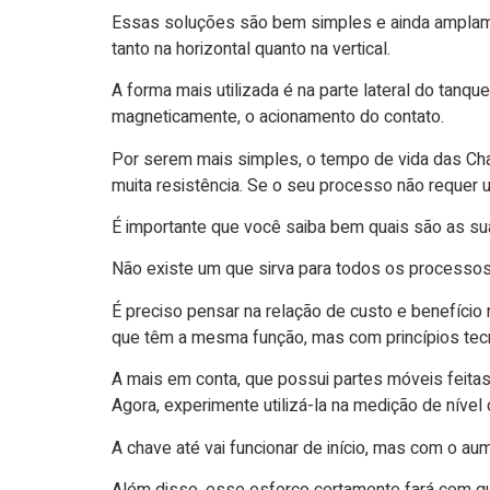
Essas soluções são bem simples e ainda amplame
tanto na horizontal quanto na vertical.
A forma mais utilizada é na parte lateral do tanqu
magneticamente, o acionamento do contato.
Por serem mais simples, o tempo de vida das Cha
muita resistência. Se o seu processo não requer
É importante que você saiba bem quais são as su
Não existe um que sirva para todos os processos
É preciso pensar na relação de custo e benefíci
que têm a mesma função, mas com princípios tecn
A mais em conta, que possui partes móveis feitas
Agora, experimente utilizá-la na medição de nível 
A chave até vai funcionar de início, mas com o a
Além disso, esse esforço certamente fará com que