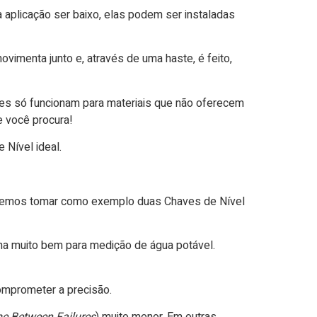
plicação ser baixo, elas podem ser instaladas
ovimenta junto e, através de uma haste, é feito,
es só funcionam para materiais que não oferecem
e você procura!
 Nível ideal.
 Podemos tomar como exemplo duas Chaves de Nível
ona muito bem para medição de água potável.
comprometer a precisão.
e Between Failures
) muito menor. Em outras