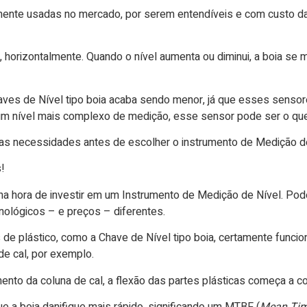
nte usadas no mercado, por serem entendíveis e com custo da a
e, horizontalmente. Quando o nível aumenta ou diminui, a boia se m
ves de Nível tipo boia acaba sendo menor, já que esses sensor
 um nível mais complexo de medição, esse sensor pode ser o qu
as necessidades antes de escolher o instrumento de Medição de
!
o na hora de investir em um Instrumento de Medição de Nível.
ológicos – e preços – diferentes.
 de plástico, como a Chave de Nível tipo boia, certamente funci
de cal, por exemplo.
umento da coluna de cal, a flexão das partes plásticas começa a 
 a boia danifique mais rápido, significando um MTBF (
Mean Tim