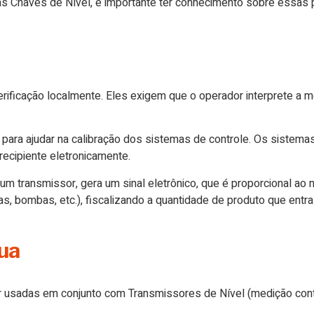
as Chaves de Nível, é importante ter conhecimento sobre essas 
ificação localmente. Eles exigem que o operador interprete a me
ra ajudar na calibração dos sistemas de controle. Os sistemas
recipiente eletronicamente.
m transmissor, gera um sinal eletrônico, que é proporcional ao ní
as, bombas, etc.), fiscalizando a quantidade de produto que entra
ua
r usadas em conjunto com Transmissores de Nível (medição cont