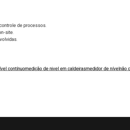
controle de processos.
n-site.
olvidas.
vel contínuo
medição de nivel em caldeiras
medidor de nível
não 