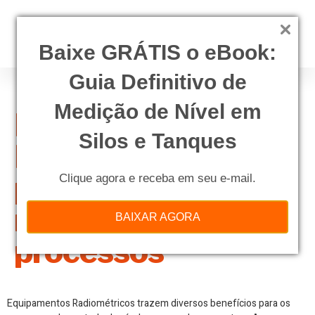
Baixe GRÁTIS o eBook:
Guia Definitivo de
Medição de Nível em
Equipamentos
Silos e Tanques
Radiométricos: a
precisão da
Clique agora e receba em seu e-mail.
medição em seus
BAIXAR AGORA
processos
Equipamentos Radiométricos trazem diversos benefícios para os