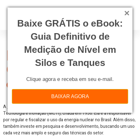
Baixe GRÁTIS o eBook:
Guia Definitivo de
Medição de Nível em
Entenda o dever da
Silos e Tanques
CNEN em unidades
offshore
Clique agora e receba em seu e-mail.
BAIXAR AGORA
A
CNEN
é uma autarquia federal vinculada ao Ministério da Ciência,
Tecnologia e Inovação (MCTI), criada em 1956. Ela é a responsável
por regular e fiscalizar o uso da energia nuclear no Brasil. Além disso,
também investe em pesquisa e desenvolvimento, buscando um uso
cada vez mais amplo e seguro das técnicas do setor.