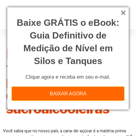
Baixe GRÁTIS o eBook:
Guia Definitivo de
Medição de Nível em
Entenda como
Silos e Tanques
funciona o
processo produtivo
Clique agora e receba em seu e-mail.
de usinas
BAIXAR AGORA
sucroalcooleiras
Você sabia que no nosso país, a cana-de-açúcar é a matéria-prima