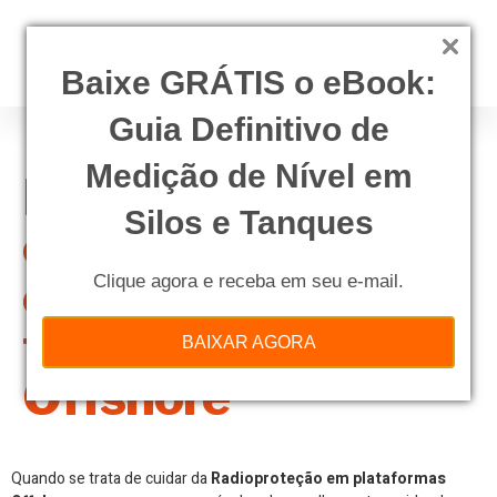
Baixe GRÁTIS o eBook:
Guia Definitivo de
Medição de Nível em
Requisitos para
Silos e Tanques
contratação de
empresas
Clique agora e receba em seu e-mail.
terceirizadas no
BAIXAR AGORA
Offshore
Quando se trata de cuidar da
Radioproteção em plataformas