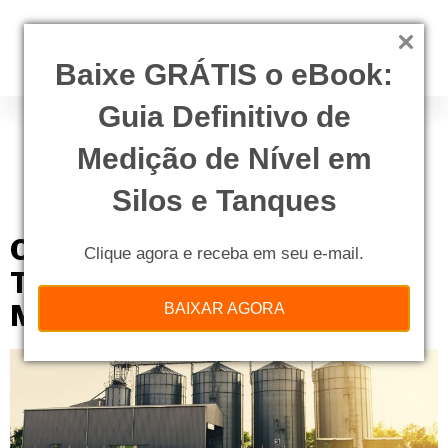
Baixe GRÁTIS o eBook:
Guia Definitivo de
Tag:
tecnologia
nuclear na medição de
Medição de Nível em
nível
Silos e Tanques
Os benefícios de utilizar a
Clique agora e receba em seu e-mail.
Tecnologia Nuclear em sua
Medição de Nível
BAIXAR AGORA