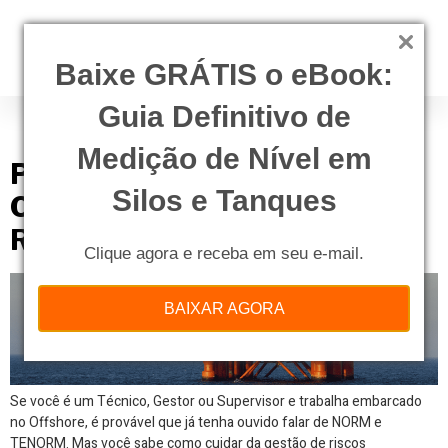
Baixe GRÁTIS o eBook:
Guia Definitivo de
Tag:
risco radioativo
Medição de Nível em
Plataformas de Petróleo no
Silos e Tanques
Offshore: Como Saber se Existe
Risco Radiológico Presente?
Clique agora e receba em seu e-mail.
BAIXAR AGORA
Se você é um Técnico, Gestor ou Supervisor e trabalha embarcado
no Offshore, é provável que já tenha ouvido falar de NORM e
TENORM. Mas você sabe como cuidar da gestão de riscos