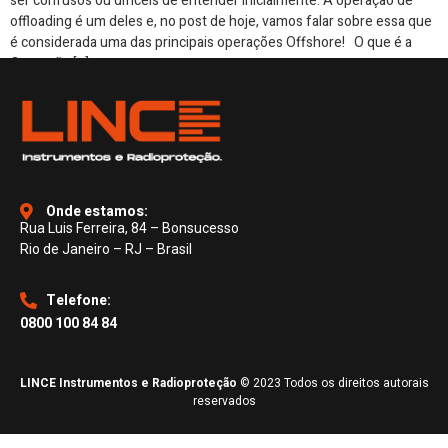
ser confusos ou difíceis de entender inicialmente. A operação de
offloading é um deles e, no post de hoje, vamos falar sobre essa que
é considerada uma das principais operações Offshore! O que é a
Operação […]
Onde estamos:
Rua Luis Ferreira, 84 – Bonsucesso
Rio de Janeiro – RJ – Brasil
Telefone:
0800 100 84 84
LINCE Instrumentos e Radioproteção
© 2023 Todos os direitos autorais
reservados