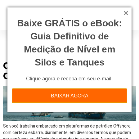
Baixe GRÁTIS o eBook:
Guia Definitivo de
Tag:
operação de
offloading
Medição de Nível em
Silos e Tanques
Operação de Offloading – Já
Ouviu Falar?
Clique agora e receba em seu e-mail.
BAIXAR AGORA
Se você trabalha embarcado em plataformas de petróleo Offshore,
com certeza esbarra, diariamente, em diversos termos que podem