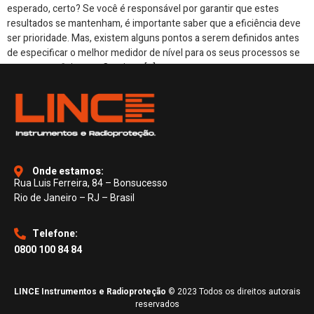
esperado, certo? Se você é responsável por garantir que estes
resultados se mantenham, é importante saber que a eficiência deve
ser prioridade. Mas, existem alguns pontos a serem definidos antes
de especificar o melhor medidor de nível para os seus processos se
manterem eficientes. Continue […]
Onde estamos:
Rua Luis Ferreira, 84 – Bonsucesso
Rio de Janeiro – RJ – Brasil
Telefone:
0800 100 84 84
LINCE Instrumentos e Radioproteção
© 2023 Todos os direitos autorais
reservados