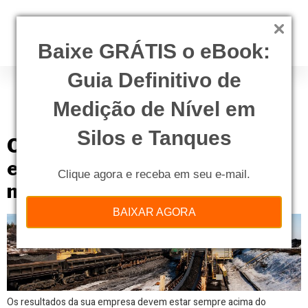
Baixe GRÁTIS o eBook:
Guia Definitivo de
Tag:
melhor medidor
de nível
Medição de Nível em
Silos e Tanques
O que é preciso saber antes de
escolher o melhor medidor de
Clique agora e receba em seu e-mail.
nível
BAIXAR AGORA
Os resultados da sua empresa devem estar sempre acima do