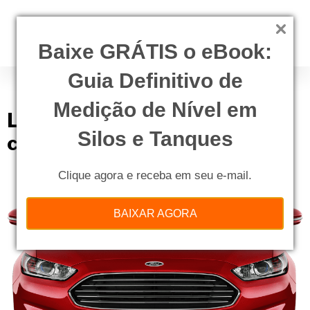
Baixe GRÁTIS o eBook:
Guia Definitivo de
Tag:
licenciamento
Medição de Nível em
Licenciar Fonte Radioativa por
Silos e Tanques
conta própria, vale a pena?
Clique agora e receba em seu e-mail.
BAIXAR AGORA