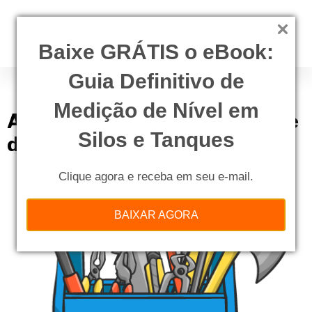
Baixe GRÁTIS o eBook:
Guia Definitivo de
Tag:
incidente
Medição de Nível em
Acidente de trabalho ou incidente
Silos e Tanques
de trabalho? Saiba a diferença!
Clique agora e receba em seu e-mail.
BAIXAR AGORA