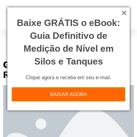
Baixe GRÁTIS o eBook:
Guia Definitivo de
Tag:
gerenciamento de
rejeitos radioativos
Medição de Nível em
Silos e Tanques
Gerenciamento de Rejeitos
Radioativos no Offshore
Clique agora e receba em seu e-mail.
BAIXAR AGORA