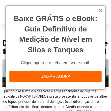
Baixe GRÁTIS o eBook:
Guia Definitivo de
Tag:
deposito final
Medição de Nível em
Diferenças entre depósito inicial e
Silos e Tanques
final de rejeitos NORM/TENORM
Clique agora e receba em seu e-mail.
BAIXAR AGORA
Quando o assunto é o descarte e armazenamento de rejeitos
radioativos NORM/TENORM, é preciso se atentar a todos os detalhes.
E o tópico principal do material de hoje, são as diferenças entre
depósitos iniciais e finais destes rejeitos. Continue lendo o post e