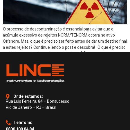
O processo de descontaminação é essencial para evitar que o
acúmulo excessivo de rejeitos NORM/TENORM ocorra no ativo
Offshore. Mas, o que é preciso ser feito antes de dar um destino final
a estes rejeitos? Continue lendo o post e descubra! O que é preciso
ser feito antes de dar um destino final para […]
Onde estamos:
Rua Luis Ferreira, 84 – Bonsucesso
Rio de Janeiro – RJ – Brasil
Telefone:
0800 100 84 84