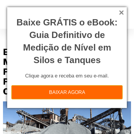
Baixe GRÁTIS o eBook:
Guia Definitivo de
Tag:
cimento
Medição de Nível em
Entenda Como os Sistemas de
Silos e Tanques
Medição de Nível Reduzem as
Paradas de Planta Não
Clique agora e receba em seu e-mail.
Programadas Na Indústria de
Cimentos
BAIXAR AGORA