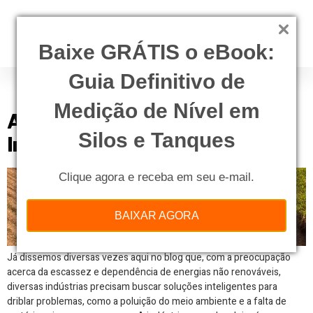
Baixe GRÁTIS o eBook:
Guia Definitivo de
Tag:
cana
Medição de Nível em
Aproveitamento da Vinhaça na
Silos e Tanques
Indústria Sucroalcooleira
Clique agora e receba em seu e-mail.
BAIXAR AGORA
Já dissemos diversas vezes aqui no blog que, com a preocupação
acerca da escassez e dependência de energias não renováveis,
diversas indústrias precisam buscar soluções inteligentes para
driblar problemas, como a poluição do meio ambiente e a falta de