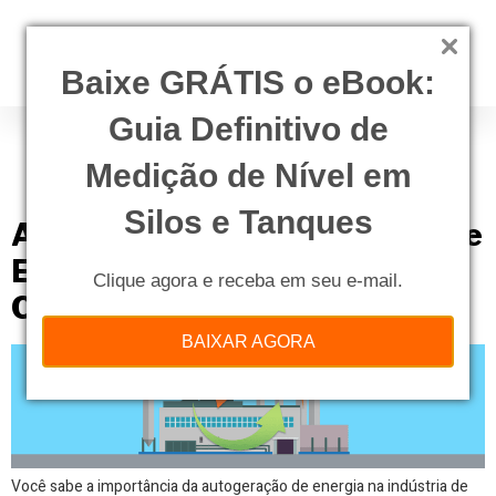
Baixe GRÁTIS o eBook:
Guia Definitivo de
Tag:
autogeração de
emergia
Medição de Nível em
Silos e Tanques
A Importância da Autogeração de
Energia na Indústria de Papel e
Clique agora e receba em seu e-mail.
Celulose
BAIXAR AGORA
Você sabe a importância da autogeração de energia na indústria de