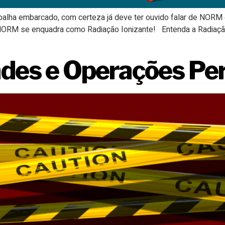
rabalha embarcado, com certeza já deve ter ouvido falar de NO
se enquadra como Radiação Ionizante! Entenda a Radiação R
ades e Operações Pe