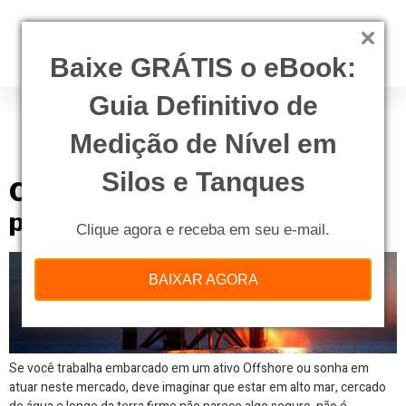
Baixe GRÁTIS o eBook:
Guia Definitivo de
Tag:
acidentes
plataformas
Medição de Nível em
Silos e Tanques
Como evitar acidentes em
plataformas de petróleo
Clique agora e receba em seu e-mail.
BAIXAR AGORA
Se você trabalha embarcado em um ativo Offshore ou sonha em
atuar neste mercado, deve imaginar que estar em alto mar, cercado