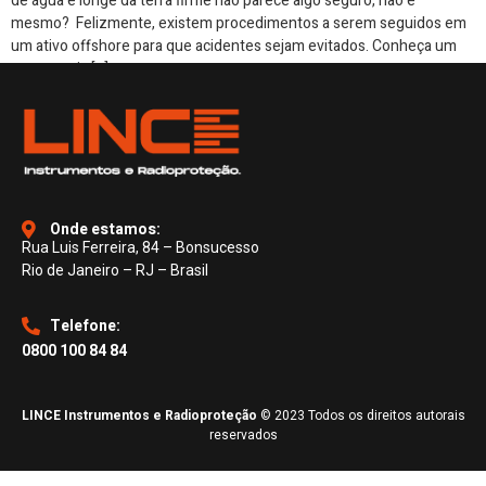
de água e longe da terra firme não parece algo seguro, não é
mesmo? Felizmente, existem procedimentos a serem seguidos em
um ativo offshore para que acidentes sejam evitados. Conheça um
pouco mais […]
Onde estamos:
Rua Luis Ferreira, 84 – Bonsucesso
Rio de Janeiro – RJ – Brasil
Telefone:
0800 100 84 84
LINCE Instrumentos e Radioproteção
© 2023 Todos os direitos autorais
reservados