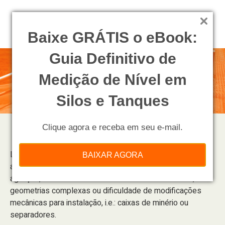
Baixe GRÁTIS o eBook:
Guia Definitivo de
Medição de Nível em
Silos e Tanques
Clique agora e receba em seu e-mail.
TNU 403
Líquidos ou lamas incrustantes com densidade média ou
BAIXAR AGORA
alta, com pouca formação de espuma, com elevada
agitação, em vasos fabricados com material isolante,
geometrias complexas ou dificuldade de modificações
mecânicas para instalação, i.e.: caixas de minério ou
separadores.