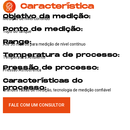
Característica
Objetivo da medição:
Medição de nível contínuo
Ponto de medição:
Topo do tanque
Range:
Até 30 metros para medição de nível contínuo
Temperatura de processo:
Temperatura Ambiente
Pressão de processo:
Pressão Atmosférica
Características do
processo:
Grandes faixas de medição, tecnologia de medição confiável
FALE COM UM CONSULTOR