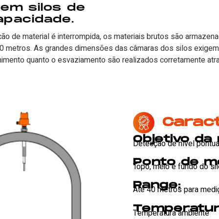
 em silos de
apacidade.
ção de material é interrompida, os materiais brutos são armaze
 20 metros. As grandes dimensões das câmaras dos silos exigem
himento quanto o esvaziamento são realizados corretamente atr
Caract
Objetivo da
Detecção de nível pontua
Ponto de m
Topo, meio e fundo do si
Range:
Até 40 metros para mediç
Temperatur
Temperatura ambiente