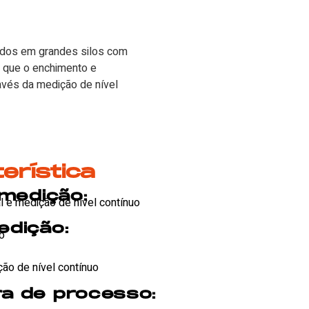
nados em grandes silos com
 que o enchimento e
avés da medição de nível
erística
 medição:
l e medição de nível contínuo
edição:
lo
ão de nível contínuo
a de processo: