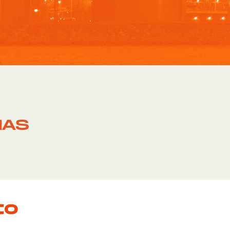
IAS
to