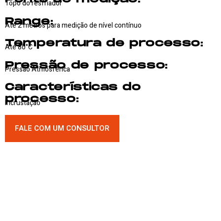
Topo do resfriador
Range:
Até 2 metros para medição de nível contínuo
Temperatura de processo:
Até 80°C
Pressão de processo:
Pressão Atmosférica
Características do
processo:
Incrustação
FALE COM UM CONSULTOR