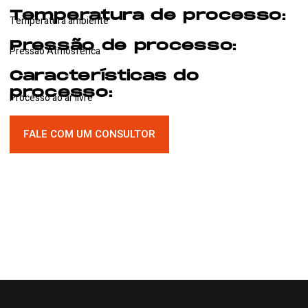
Temperatura de processo:
Temperatura ambiente
Pressão de processo:
Pressão Atmosférica
Características do
processo:
Processo ao ar livre
FALE COM UM CONSULTOR